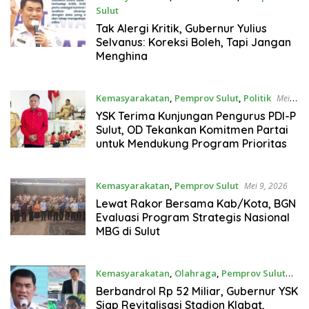
Sulut
Mei 13, 2026
Tak Alergi Kritik, Gubernur Yulius
Selvanus: Koreksi Boleh, Tapi Jangan
Menghina
Kemasyarakatan
,
Pemprov Sulut
,
Politik
Mei
11, 2026
YSK Terima Kunjungan Pengurus PDI-P
Sulut, OD Tekankan Komitmen Partai
untuk Mendukung Program Prioritas
Kemasyarakatan
,
Pemprov Sulut
Mei 9, 2026
Lewat Rakor Bersama Kab/Kota, BGN
Evaluasi Program Strategis Nasional
MBG di Sulut
Kemasyarakatan
,
Olahraga
,
Pemprov Sulut
April 23, 2026
Berbandrol Rp 52 Miliar, Gubernur YSK
Siap Revitalisasi Stadion Klabat,