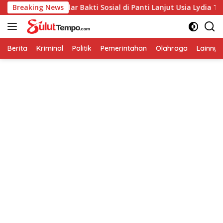
Langsung
g Kampung Gelar Bakti Sosial di Panti Lanjut Usia Lydia Tom
Breaking News
ke
konten
Berita
Kriminal
Politik
Pemerintahan
Olahraga
Lainnya