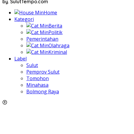
by. SulutTempo.com
Home
Kategori
Berita
Politik
Pemerintahan
Olahraga
Kriminal
Label
Sulut
Pemprov Sulut
Tomohon
Minahasa
Bolmong Raya