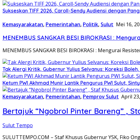
Sukseskan TIFF 2026, Caroll-Sendy Audiensi dengan Pan
Kemasyarakatan
,
Pemerintahan
,
Politik
,
Sulut
Mei 16, 2
MENEMBUS SANGKAR BESI BIROKRASI : Mengurai Res
MENEMBUS SANGKAR BESI BIROKRASI : Mengurai Resistensi 
Tak Alergi Kritik, Gubernur Yulius Selvanus: Koreksi Bole
Ketum PWI Akhmad Munir Lantik Pengurus PWI Sulut, Sin
Kemasyarakatan
,
Pemerintahan
,
Pemprov Sulut
April 23
Bertajuk “Ngobrol Pinter Bareng” , S
Sulut Tempo
SULUTTEMPO.COM – Staf Khusus Gubernur YSK, Fiko Onga 