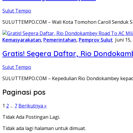
Sulut Tempo
SULUTTEMPO.COM – Wali Kota Tomohon Caroll Senduk S
Kemasyarakatan
,
Pemerintahan
,
Pemprov Sulut
Juni 15,
Gratis! Segera Daftar, Rio Dondoka
Sulut Tempo
SULUTTEMPO.COM – Kepedulian Rio Dondokambey kepada p
Paginasi pos
1
2
…
7
Berikutnya »
Tidak Ada Postingan Lagi.
Tidak ada lagi halaman untuk dimuat.