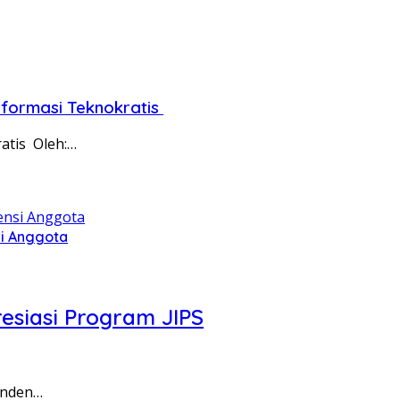
ormasi Teknokratis ​
is ​ Oleh:…
si Anggota
esiasi Program JIPS
enden…