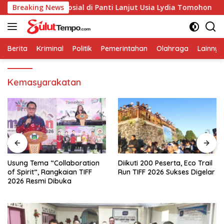
Langsung
lar Bakti Sosial di Panti Lanjut Usia Lydia Tomohon
Breaking News
ke
konten
Berita
Kriminal
Politik
Pemerintahan
Olahraga
Lainnya
Kemasyarakatan
Usung Tema “Collaboration
Diikuti 200 Peserta, Eco Trail
of Spirit“, Rangkaian TIFF
Run TIFF 2026 Sukses Digelar
2026 Resmi Dibuka