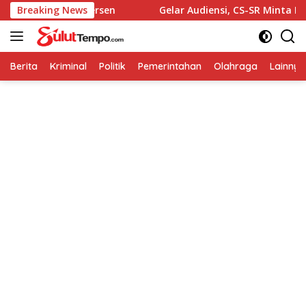
Langsung
26 Capai 90 Persen
Breaking News
Gelar Audiensi, CS-SR Minta Dukunga
ke
konten
Berita
Kriminal
Politik
Pemerintahan
Olahraga
Lainnya