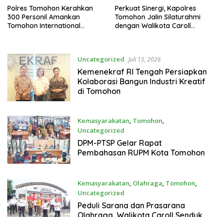
Polres Tomohon Kerahkan
Perkuat Sinergi, Kapolres
300 Personil Amankan
Tomohon Jalin Silaturahmi
Tomohon International
dengan Walikota Caroll
Flower Festival 2026
Senduk
Uncategorized
Juli 15, 2026
Kemenekraf RI Tengah Persiapkan
Kolaborasi Bangun Industri Kreatif
di Tomohon
Kemasyarakatan
,
Tomohon
,
Uncategorized
Juli 14, 2026
DPM-PTSP Gelar Rapat
Pembahasan RUPM Kota Tomohon
Kemasyarakatan
,
Olahraga
,
Tomohon
,
Uncategorized
Juli 8, 2026
Peduli Sarana dan Prasarana
Olahraga, Walikota Caroll Senduk