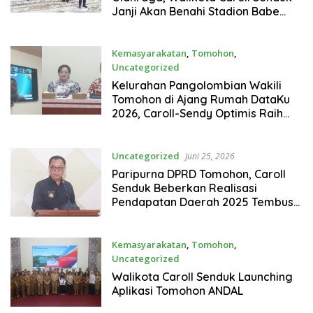
Janji Akan Benahi Stadion Babe
Palar dan GOR
Kemasyarakatan
,
Tomohon
,
Uncategorized
Juni 25, 2026
Kelurahan Pangolombian Wakili
Tomohon di Ajang Rumah DataKu
2026, Caroll-Sendy Optimis Raih
Prestasi Nasional
Uncategorized
Juni 25, 2026
Paripurna DPRD Tomohon, Caroll
Senduk Beberkan Realisasi
Pendapatan Daerah 2025 Tembus
Rp660,04 Miliar
Kemasyarakatan
,
Tomohon
,
Uncategorized
Juni 23, 2026
Walikota Caroll Senduk Launching
Aplikasi Tomohon ANDAL