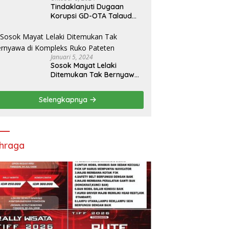
Tindaklanjuti Dugaan
Korupsi GD-OTA Talaud
Rp8,5 M, Kejati Sulut
Tugaskan Kejari Talaud
Januari 5, 2024
Sosok Mayat Lelaki
Ditemukan Tak Bernyawa
di Kompleks Ruko Pateten
Selengkapnya
hraga