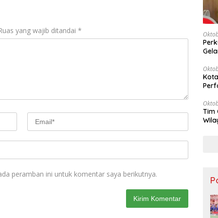
Ruas yang wajib ditandai
*
Oktob
Perk
Gela
Oktob
Kota
Perf
Oktob
Tim 
Wila
Keu
ada peramban ini untuk komentar saya berikutnya.
Po