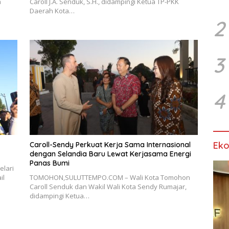
a
Caroll J.A. Senduk, S.H., didampingi Ketua TP-PKK
Daerah Kota…
2
3
4
Ek
Caroll-Sendy Perkuat Kerja Sama Internasional
dengan Selandia Baru Lewat Kerjasama Energi
Panas Bumi
lari
il
TOMOHON,SULUTTEMPO.COM – Wali Kota Tomohon
Caroll Senduk dan Wakil Wali Kota Sendy Rumajar,
didampingi Ketua…