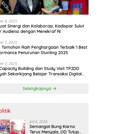
er 8, 2025
uat Sinergi dan Kolaborasi, Kadispar Sulut
r Audiensi dengan Menekraf RI
er 7, 2025
 Tomohon Raih Penghargaan Terbaik 1 Best
ormance Penurunan Stunting 2025
er 3, 2025
Capacity Building dan Study Visit TP2DD
yah Sekarkijang Belajar Transaksi Digital
angan di Kota Tomohon
Selengkapnya
litik
Juli 6, 2026
Semangat Bung Karno
Terus Menyala, OD Tutup