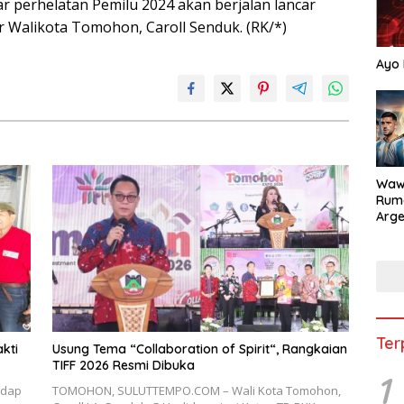
 perhelatan Pemilu 2024 akan berjalan lancar
r Walikota Tomohon, Caroll Senduk. (RK/*)
Ayo 
Waw
Rum
Arge
Duni
Ter
kti
Usung Tema “Collaboration of Spirit“, Rangkaian
TIFF 2026 Resmi Dibuka
1
adap
TOMOHON, SULUTTEMPO.COM – Wali Kota Tomohon,