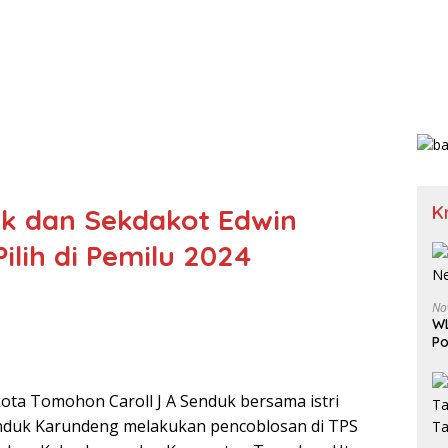
K
uk dan Sekdakot Edwin
lih di Pemilu 2024
No
WL
Po
ota Tomohon Caroll J A Senduk bersama istri
Senduk Karundeng melakukan pencoblosan di TPS