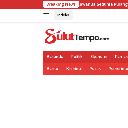
Langsung
Breaking News
Kawanua Sedunia Pulang Kampung Ge
ke
konten
Indeks
Beranda
Politik
Ekonomi
Pemer
Berita
Kriminal
Politik
Pemerint