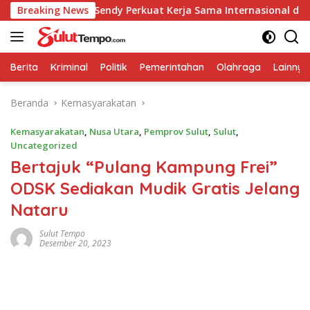
Langsung
Breaking News
Caroll-Sendy Perkuat Kerja Sama Internasional dengan S
ke
konten
Berita
Kriminal
Politik
Pemerintahan
Olahraga
Lainnya
Beranda
Kemasyarakatan
Kemasyarakatan
,
Nusa Utara
,
Pemprov Sulut
,
Sulut
,
Uncategorized
Bertajuk “Pulang Kampung Frei”
ODSK Sediakan Mudik Gratis Jelang
Nataru
Sulut Tempo
Desember 20, 2023