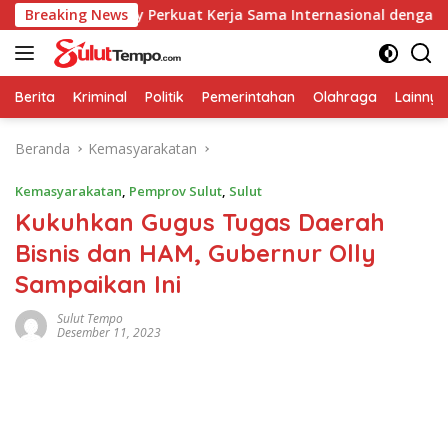
Langsung
Caroll-Sendy Perkuat Kerja Sama Internasional dengan Seland
Breaking News
ke
konten
Berita
Kriminal
Politik
Pemerintahan
Olahraga
Lainnya
Beranda
Kemasyarakatan
Kemasyarakatan
,
Pemprov Sulut
,
Sulut
Kukuhkan Gugus Tugas Daerah
Bisnis dan HAM, Gubernur Olly
Sampaikan Ini
Sulut Tempo
Desember 11, 2023