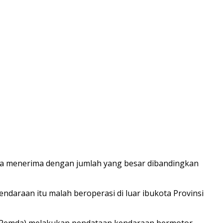
isa menerima dengan jumlah yang besar dibandingkan
ndaraan itu malah beroperasi di luar ibukota Provinsi
 (Pemda) melakukan pendataan kendaraan bermotor.