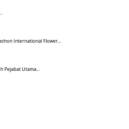
…
hon International Flower…
ah Pejabat Utama…