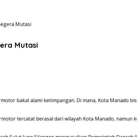
Segera Mutasi
era Mutasi
ermotor bakal alami ketimpangan. Di mana, Kota Manado b
motor tercatat berasal dari wilayah Kota Manado, namun ke
aerah Sulut June Silangen mengusulkan Pemerintah Daerah