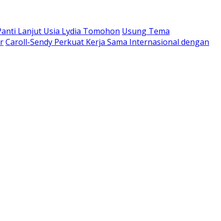
Panti Lanjut Usia Lydia Tomohon
Usung Tema
r
Caroll-Sendy Perkuat Kerja Sama Internasional dengan