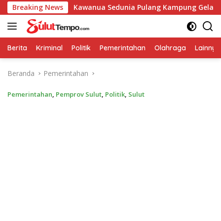
Langsung
uler
Breaking News
Kawanua Sedunia Pulang Kampung Gelar Bakti Sosi
ke
konten
Berita
Kriminal
Politik
Pemerintahan
Olahraga
Lainnya
Beranda
Pemerintahan
Pemerintahan
,
Pemprov Sulut
,
Politik
,
Sulut