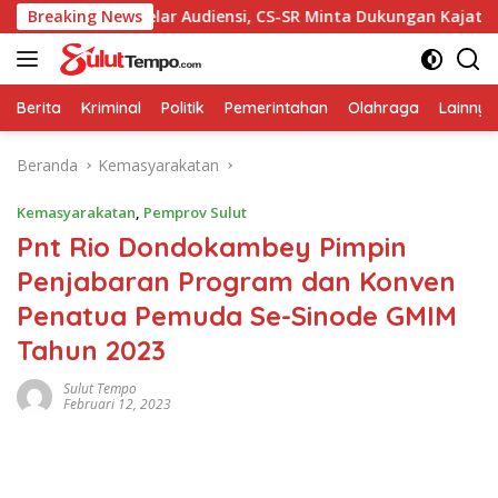
Langsung
Breaking News
Gelar Audiensi, CS-SR Minta Dukungan Kajati Sulut Sukse
ke
konten
Berita
Kriminal
Politik
Pemerintahan
Olahraga
Lainnya
Beranda
Kemasyarakatan
Kemasyarakatan
,
Pemprov Sulut
Pnt Rio Dondokambey Pimpin
Penjabaran Program dan Konven
Penatua Pemuda Se-Sinode GMIM
Tahun 2023
Sulut Tempo
Februari 12, 2023