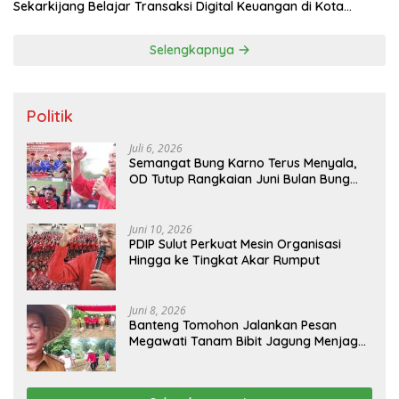
Tim Capacity Building dan Study Visit TP2DD Wilayah
Sekarkijang Belajar Transaksi Digital Keuangan di Kota
Tomohon
Selengkapnya
Politik
Juli 6, 2026
Semangat Bung Karno Terus Menyala,
OD Tutup Rangkaian Juni Bulan Bung
Karno 2026
Juni 10, 2026
PDIP Sulut Perkuat Mesin Organisasi
Hingga ke Tingkat Akar Rumput
Juni 8, 2026
Banteng Tomohon Jalankan Pesan
Megawati Tanam Bibit Jagung Menjaga
Ketahanan Pangan