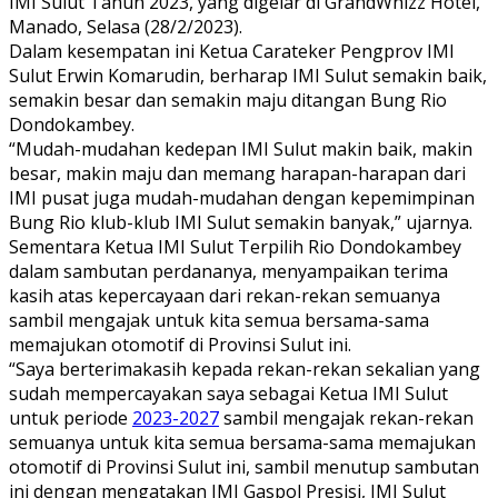
IMI Sulut Tahun 2023, yang digelar di GrandWhizz Hotel,
Manado, Selasa (28/2/2023).
Dalam kesempatan ini Ketua Carateker Pengprov IMI
Sulut Erwin Komarudin, berharap IMI Sulut semakin baik,
semakin besar dan semakin maju ditangan Bung Rio
Dondokambey.
“Mudah-mudahan kedepan IMI Sulut makin baik, makin
besar, makin maju dan memang harapan-harapan dari
IMI pusat juga mudah-mudahan dengan kepemimpinan
Bung Rio klub-klub IMI Sulut semakin banyak,” ujarnya.
Sementara Ketua IMI Sulut Terpilih Rio Dondokambey
dalam sambutan perdananya, menyampaikan terima
kasih atas kepercayaan dari rekan-rekan semuanya
sambil mengajak untuk kita semua bersama-sama
memajukan otomotif di Provinsi Sulut ini.
“Saya berterimakasih kepada rekan-rekan sekalian yang
sudah mempercayakan saya sebagai Ketua IMI Sulut
untuk periode
2023-2027
sambil mengajak rekan-rekan
semuanya untuk kita semua bersama-sama memajukan
otomotif di Provinsi Sulut ini, sambil menutup sambutan
ini dengan mengatakan IMI Gaspol Presisi, IMI Sulut