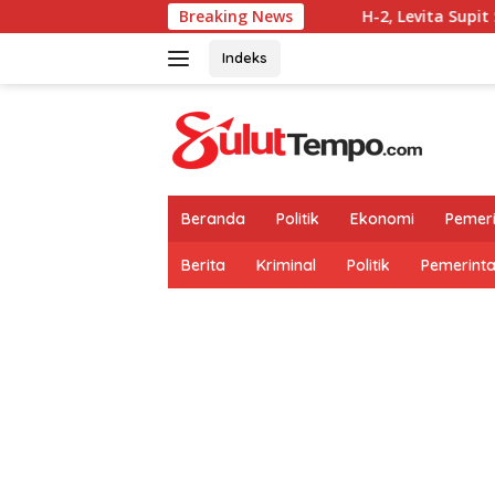
Langsung
Breaking News
H-2, Levita Supit Sebut Progr
ke
konten
Indeks
Beranda
Politik
Ekonomi
Pemer
Berita
Kriminal
Politik
Pemerint