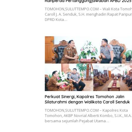
Ranperda Pertanggungjawaban APBD 2025
TOMOHON,SULUTTEMPO.COM – Wali Kota Tomo
Caroll J. A. Senduk, S.H. menghadiri Rapat Paripu
DPRD Kota…
Perkuat Sinergi, Kapolres Tomohon Jalin
Silaturahmi dengan Walikota Caroll Senduk
TOMOHON,SULUTTEMPO.COM – Kapolres Kota
Tomohon, AKBP Novrial Alberti Kombo, S.I.K., M.A.
bersama sejumlah Pejabat Utama…