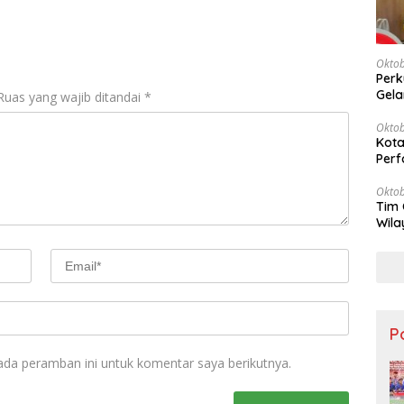
Oktob
Perk
Gela
Ruas yang wajib ditandai
*
Oktob
Kota
Perf
Oktob
Tim 
Wila
Keu
Po
ada peramban ini untuk komentar saya berikutnya.