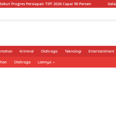
es Persiapan TIFF 2026 Capai 90 Persen
Gelar Audiensi, 
intahan
Kriminal
Olahraga
Teknologi
Entertaintment
ahan
Olahraga
Lainnya