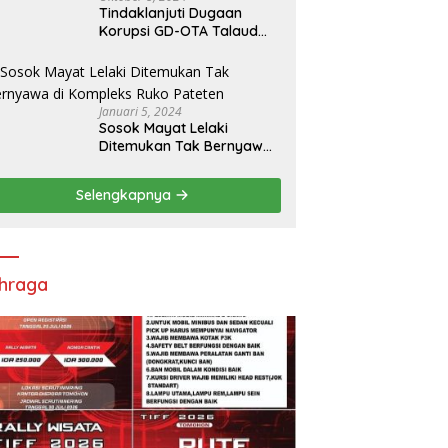
Tindaklanjuti Dugaan
Korupsi GD-OTA Talaud
Rp8,5 M, Kejati Sulut
Tugaskan Kejari Talaud
Januari 5, 2024
Sosok Mayat Lelaki
Ditemukan Tak Bernyawa
di Kompleks Ruko Pateten
Selengkapnya
hraga