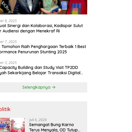
er 8, 2025
uat Sinergi dan Kolaborasi, Kadispar Sulut
r Audiensi dengan Menekraf RI
er 7, 2025
 Tomohon Raih Penghargaan Terbaik 1 Best
ormance Penurunan Stunting 2025
er 3, 2025
Capacity Building dan Study Visit TP2DD
yah Sekarkijang Belajar Transaksi Digital
angan di Kota Tomohon
Selengkapnya
litik
Juli 6, 2026
Semangat Bung Karno
Terus Menyala, OD Tutup