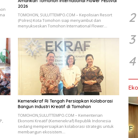
Amankan Tomohon International Flower Festival
2026
hon
2
rna
TOMOHON, SULUTTEMPO.COM – Kepolisian Resort
(Polres) Kota Tomohon siap menyambut dan
menyukseskan Tomohon International Flower…
3
4
Ek
Kemenekraf RI Tengah Persiapkan Kolaborasi
Bangun Industri Kreatif di Tomohon
TOMOHON,SULUTTEMPO.COM – Kementerian
P,
Ekonomi Kreatif (Kemenekraf) Republik Indonesia
sedang mempersiapkan kolaborasi strategis untuk
membangun ekosistem…