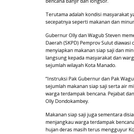
bencana banjir dan longsor.
Terutama adalah kondisi masyarakat y
secepatnya seperti makanan dan minu
Gubernur Olly dan Wagub Steven meme
Daerah (SKPD) Pemprov Sulut diawasi o
menyiapkan makanan siap saji dan min
langsung kepada masyarakat dan warga
sejumlah wilayah Kota Manado.
“Instruksi Pak Gubernur dan Pak Wagub
sejumlah makanan siap saji serta air 
warga terdampak bencana. Pejabat dan 
Olly Dondokambey.
Makanan siap saji juga sementara disi
menjangkau warga terdampak bencana. M
hujan deras masih terus mengguyur K