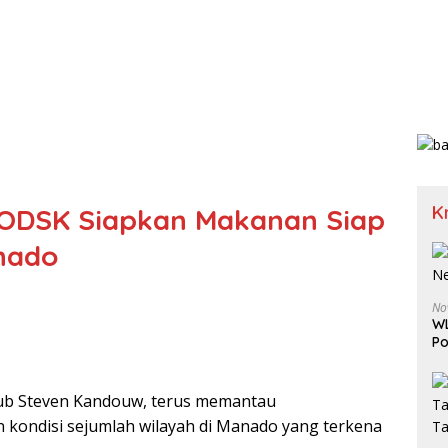
K
, ODSK Siapkan Makanan Siap
nado
No
WL
Po
b Steven Kandouw, terus memantau
 kondisi sejumlah wilayah di Manado yang terkena