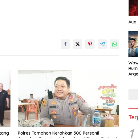
Ayo 
Waw
Rum
Arge
Duni
Ter
1
ntang
Polres Tomohon Kerahkan 300 Personil