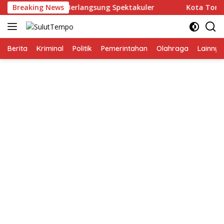
Langsung
wers’ TIFF 2026 Berlangsung Spektakuler
Breaking News
Kota Tomohon 
ke
konten
Berita
Kriminal
Politik
Pemerintahan
Olahraga
Lainnya