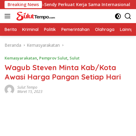
Langsung
Breaking News
Caroll-Sendy Perkuat Kerja Sama Internasional dengan S
ke
konten
Berita
Kriminal
Politik
Pemerintahan
Olahraga
Lainnya
Beranda
Kemasyarakatan
Kemasyarakatan
,
Pemprov Sulut
,
Sulut
Wagub Steven Minta Kab/Kota
Awasi Harga Pangan Setiap Hari
Sulut Tempo
Maret 15, 2023