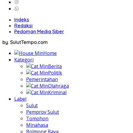
Indeks
Redaksi
Pedoman Media Siber
by. SulutTempo.com
Home
Kategori
Berita
Politik
Pemerintahan
Olahraga
Kriminal
Label
Sulut
Pemprov Sulut
Tomohon
Minahasa
Bolmong Raya