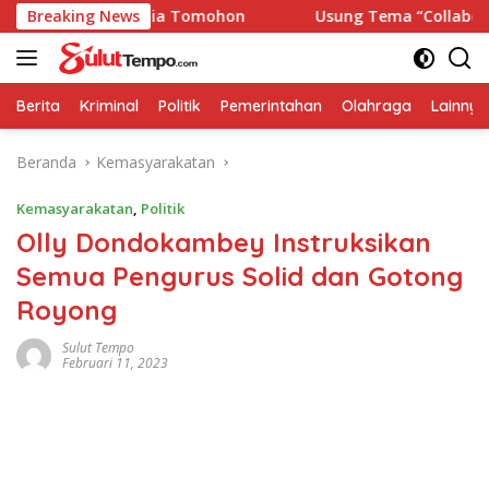
Langsung
njut Usia Lydia Tomohon
Breaking News
Usung Tema “Collaboration of 
ke
konten
Berita
Kriminal
Politik
Pemerintahan
Olahraga
Lainnya
Beranda
Kemasyarakatan
Kemasyarakatan
,
Politik
Olly Dondokambey Instruksikan
Semua Pengurus Solid dan Gotong
Royong
Sulut Tempo
Februari 11, 2023