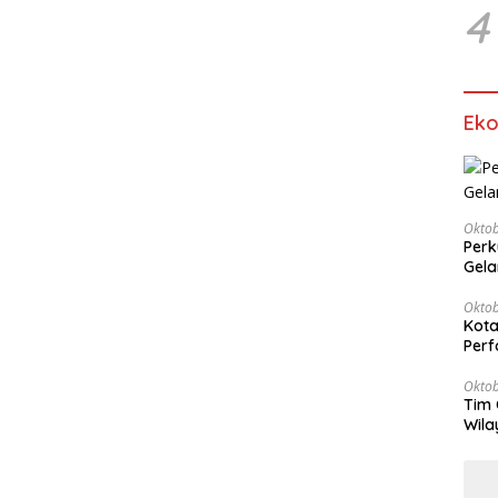
4
Ek
Oktob
Perk
Gela
Oktob
Kota
Perf
Oktob
Tim 
Wila
Keu