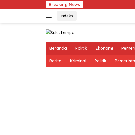
Langsung
Breaking News
ke
konten
Indeks
Beranda
Politik
Ekonomi
Pemer
Berita
Kriminal
Politik
Pemerint