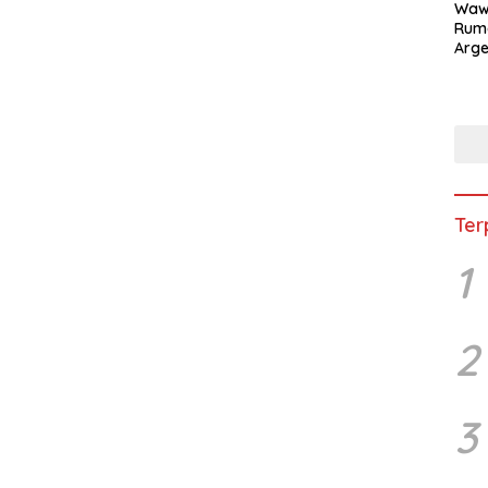
Waw
Rum
Arge
Duni
Ter
1
2
3