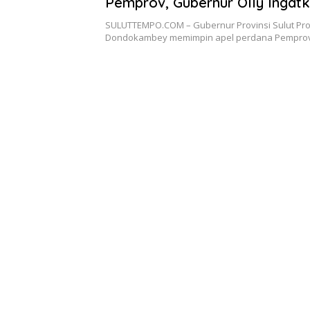
Pemprov, Gubernur Olly Ingat
Loyalitas Wujudkan Visi Pemb
SULUTTEMPO.COM – Gubernur Provinsi Sulut Prof 
dan Sukseskan Pemilu
Dondokambey memimpin apel perdana Pemprov