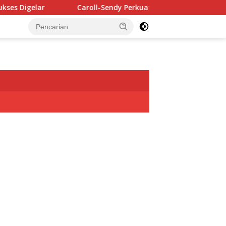
lar
Caroll-Sendy Perkuat Kerja Sama Internasional den