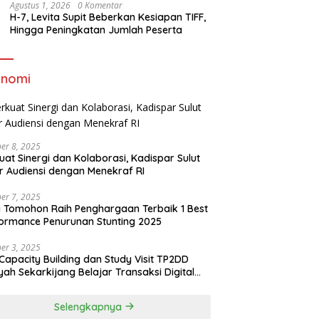
Agustus 1, 2026
0 Komentar
H-7, Levita Supit Beberkan Kesiapan TIFF,
Hingga Peningkatan Jumlah Peserta
onomi
er 8, 2025
uat Sinergi dan Kolaborasi, Kadispar Sulut
r Audiensi dengan Menekraf RI
er 7, 2025
 Tomohon Raih Penghargaan Terbaik 1 Best
ormance Penurunan Stunting 2025
er 3, 2025
Capacity Building dan Study Visit TP2DD
yah Sekarkijang Belajar Transaksi Digital
angan di Kota Tomohon
Selengkapnya