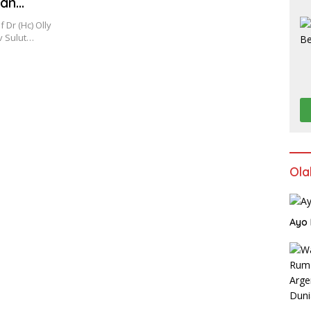
kan
angunan
Dr (Hc) Olly
 Sulut…
Ola
Ayo 