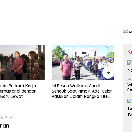
K
No
WL
 Walikota Caroll
H-2, Levita Supit Sebut Progres
Gelar
Po
aat Pimpin Apel Gelar
Persiapan TIFF 2026 Capai 90
Dukun
 Dalam Rangka TIFF
Persen
Sukse
 4, 2024
aran