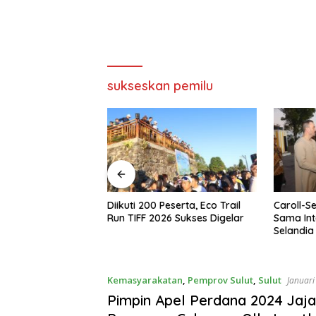
sukseskan pemilu
eserta, Eco Trail
Caroll-Sendy Perkuat Kerja
Ini Pesan
6 Sukses Digelar
Sama Internasional dengan
Senduk S
Selandia Baru Lewat
Pasukan
Kerjasama Energi Panas Bumi
2026
Kemasyarakatan
,
Pemprov Sulut
,
Sulut
Januari
Pimpin Apel Perdana 2024 Jaj