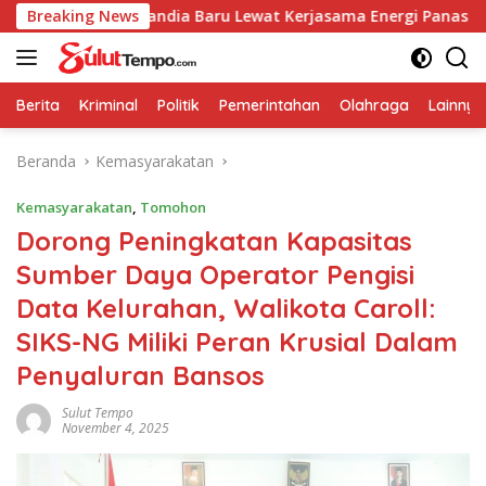
Langsung
engan Selandia Baru Lewat Kerjasama Energi Panas Bumi
Breaking News
ke
konten
Berita
Kriminal
Politik
Pemerintahan
Olahraga
Lainnya
Beranda
Kemasyarakatan
Kemasyarakatan
,
Tomohon
Dorong Peningkatan Kapasitas
Sumber Daya Operator Pengisi
Data Kelurahan, Walikota Caroll:
SIKS-NG Miliki Peran Krusial Dalam
Penyaluran Bansos
Sulut Tempo
November 4, 2025