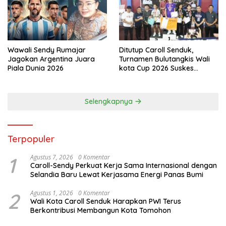
Selengkapnya
Terpopuler
1
Agustus 7, 2026
0 Komentar
Caroll-Sendy Perkuat Kerja Sama Internasional dengan
Selandia Baru Lewat Kerjasama Energi Panas Bumi
2
Agustus 1, 2026
0 Komentar
Wali Kota Caroll Senduk Harapkan PWI Terus
Berkontribusi Membangun Kota Tomohon
3
Agustus 1, 2026
0 Komentar
Diikuti 125 Peserta Rally Wisata TIFF 2026, Caroll-Sendy
Apresiasi Terrano Tomohon Sakti
4
Agustus 1, 2026
0 Komentar
H-7, Levita Supit Beberkan Kesiapan TIFF, Hingga
Peningkatan Jumlah Peserta
Ekonomi