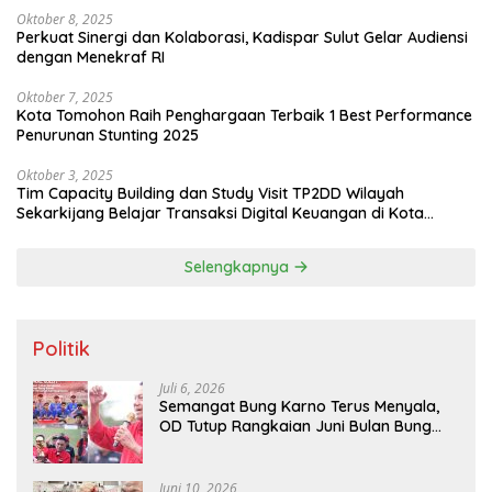
Tomohon
Selengkapnya
Politik
Juli 6, 2026
Semangat Bung Karno Terus Menyala,
OD Tutup Rangkaian Juni Bulan Bung
Karno 2026
Juni 10, 2026
PDIP Sulut Perkuat Mesin Organisasi
Hingga ke Tingkat Akar Rumput
Juni 8, 2026
Banteng Tomohon Jalankan Pesan
Megawati Tanam Bibit Jagung Menjaga
Ketahanan Pangan
Selengkapnya