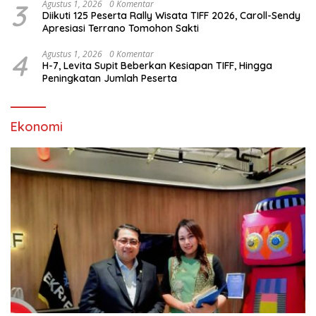
Oktober 8, 2025
Perkuat Sinergi dan Kolaborasi, Kadispar Sulut Gelar Audiensi
dengan Menekraf RI
Oktober 7, 2025
Kota Tomohon Raih Penghargaan Terbaik 1 Best Performance
Penurunan Stunting 2025
Oktober 3, 2025
Tim Capacity Building dan Study Visit TP2DD Wilayah
Sekarkijang Belajar Transaksi Digital Keuangan di Kota