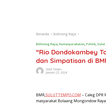
Beranda
Bolmong Raya
Bolmong Raya
,
Kemasyarakatan
,
Politik
,
Sulut
“Rio Dondokambey To
dan Simpatisan di BM
Sulut Tempo
Januari 23, 2024
BMR,
SULUTTEMPO.COM
– Caleg DPR 
masyarakat Bolaang Mongondow Raya (B