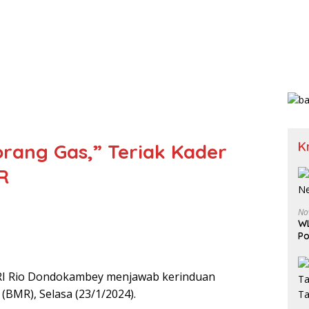
K
rang Gas,” Teriak Kader
R
No
WL
Po
RI Rio Dondokambey menjawab kerinduan
MR), Selasa (23/1/2024).