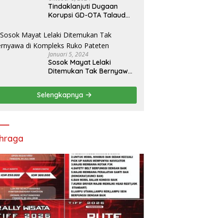
Tindaklanjuti Dugaan
Korupsi GD-OTA Talaud
Rp8,5 M, Kejati Sulut
Tugaskan Kejari Talaud
Januari 5, 2024
Sosok Mayat Lelaki
Ditemukan Tak Bernyawa
di Kompleks Ruko Pateten
Selengkapnya
hraga