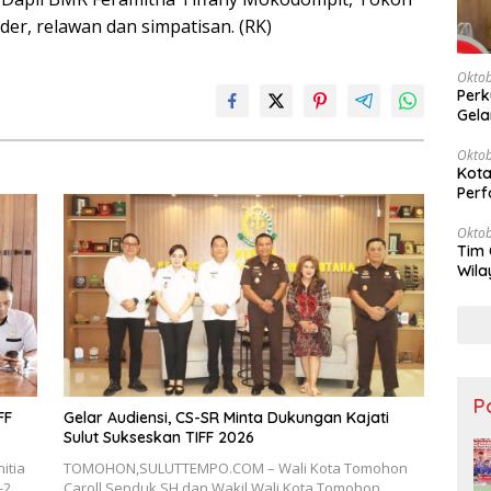
er, relawan dan simpatisan. (RK)
Oktob
Perk
Gela
Oktob
Kota
Perf
Oktob
Tim 
Wila
Keu
Po
FF
Gelar Audiensi, CS-SR Minta Dukungan Kajati
Sulut Sukseskan TIFF 2026
itia
TOMOHON,SULUTTEMPO.COM – Wali Kota Tomohon
-2
Caroll Senduk SH dan Wakil Wali Kota Tomohon