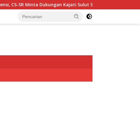
nta Dukungan Kajati Sulut Sukseskan TIFF 2026
Suksesk