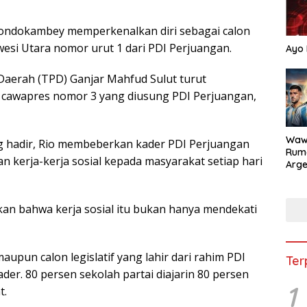
Dondokambey memperkenalkan diri sebagai calon
awesi Utara nomor urut 1 dari PDI Perjuangan.
Ayo 
aerah (TPD) Ganjar Mahfud Sulut turut
 cawapres nomor 3 yang diusung PDI Perjuangan,
Waw
g hadir, Rio membeberkan kader PDI Perjuangan
Rum
n kerja-kerja sosial kepada masyarakat setiap hari
Arge
Duni
arkan bahwa kerja sosial itu bukan hanya mendekati
aupun calon legislatif yang lahir dari rahim PDI
Ter
er. 80 persen sekolah partai diajarin 80 persen
1
t.