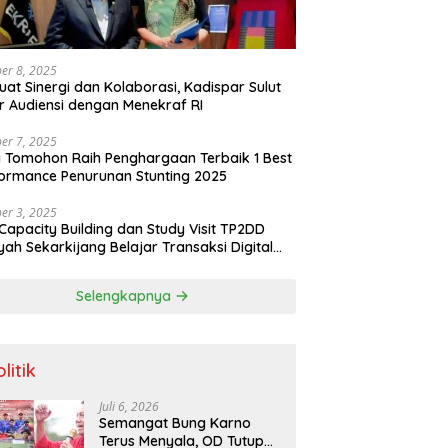
er 8, 2025
uat Sinergi dan Kolaborasi, Kadispar Sulut
r Audiensi dengan Menekraf RI
er 7, 2025
 Tomohon Raih Penghargaan Terbaik 1 Best
ormance Penurunan Stunting 2025
er 3, 2025
Capacity Building dan Study Visit TP2DD
yah Sekarkijang Belajar Transaksi Digital
angan di Kota Tomohon
Selengkapnya
litik
Juli 6, 2026
Semangat Bung Karno
Terus Menyala, OD Tutup