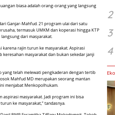
Perjuangan biasa adalah orang-orang yang langsung
2
i Ganjar-Mahfud. 21 program ulai dari satu
3
 berusaha, termasuk UMKM dan koperasi hingga KTP
a langsung dari masyarakat.
4
karena rajin turun ke masyarakat. Aspirasi
b keresahan masyarakat dan bukan sekedar janji
 yang telah melewati pengkaderan dengan tertib
Ek
a sosok Mahfud MD merupakan seorang mantan
 ini menjabat Menkopolhukam.
aspirasi masyarakat. Jadi program ini bisa
turun ke masyarakat,” tandasnya.
t Dapil BMR Feramitha Tiffany Mokodompit, Tokoh