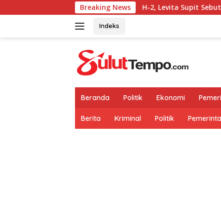
Langsung
Breaking News
H-2, Levita Supit Sebut Progres Persi
ke
konten
Indeks
Beranda
Politik
Ekonomi
Pemer
Berita
Kriminal
Politik
Pemerint