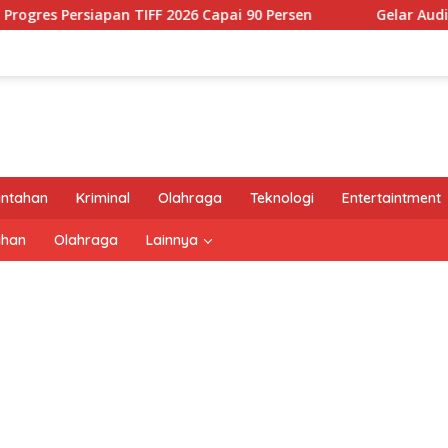
apan TIFF 2026 Capai 90 Persen
Gelar Audiensi, CS-SR Mi
intahan
Kriminal
Olahraga
Teknologi
Entertaintment
ahan
Olahraga
Lainnya