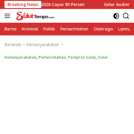
Langsung
rsiapan TIFF 2026 Capai 90 Persen
Breaking News
Gelar Audiensi, CS-SR
ke
konten
Berita
Kriminal
Politik
Pemerintahan
Olahraga
Lainnya
Beranda
Kemasyarakatan
Kemasyarakatan
,
Pemerintahan
,
Pemprov Sulut
,
Sulut