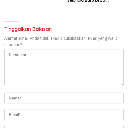
Selandia Baru Lewat
Kerjasama Energi Panas
Bumi
Tinggalkan Balasan
Alamat email Anda tidak akan dipublikasikan.
Ruas yang wajib
ditandai
*