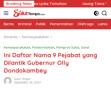
Langsung
anti Lanjut Usia Lydia Tomohon
Breaking News
Usung Tema “Collaborat
ke
konten
Berita
Kriminal
Politik
Pemerintahan
Olahraga
Lainnya
Beranda
Kemasyarakatan
Kemasyarakatan
,
Pemerintahan
,
Pemprov Sulut
,
Sulut
Ini Daftar Nama 9 Pejabat yang
Dilantik Gubernur Olly
Dondokambey
Sulut Tempo
September 20, 2023