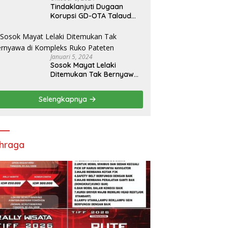
Tindaklanjuti Dugaan
Korupsi GD-OTA Talaud
Rp8,5 M, Kejati Sulut
Tugaskan Kejari Talaud
Januari 5, 2024
Sosok Mayat Lelaki
Ditemukan Tak Bernyawa
di Kompleks Ruko Pateten
Selengkapnya
hraga