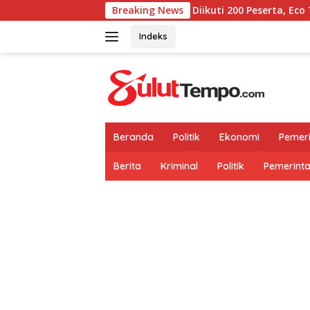
Langsung
Breaking News
Diikuti 200 Peserta, Eco Trail Run TIF
ke
konten
Indeks
Beranda
Politik
Ekonomi
Pemer
Berita
Kriminal
Politik
Pemerint