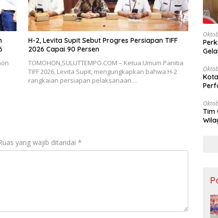
Oktob
n
H-2, Levita Supit Sebut Progres Persiapan TIFF
Perk
6
2026 Capai 90 Persen
Gela
hon
TOMOHON,SULUTTEMPO.COM – Ketua Umum Panitia
Oktob
TIFF 2026, Levita Supit, mengungkapkan bahwa H-2
Kota
rangkaian persiapan pelaksanaan…
Perf
Oktob
Tim 
Wila
Keu
Ruas yang wajib ditandai
*
Po