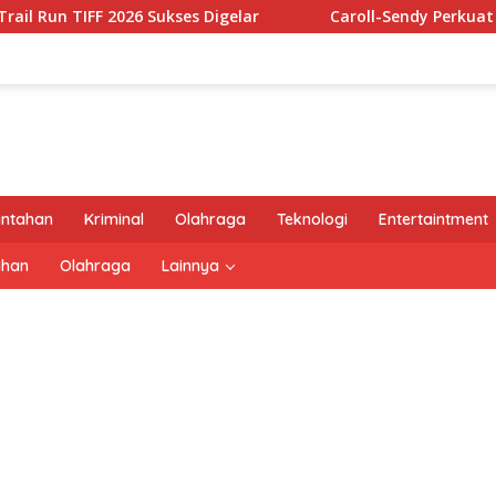
F 2026 Sukses Digelar
Caroll-Sendy Perkuat Kerja Sama 
intahan
Kriminal
Olahraga
Teknologi
Entertaintment
ahan
Olahraga
Lainnya