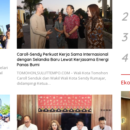
2
3
4
Caroll-Sendy Perkuat Kerja Sama Internasional
dengan Selandia Baru Lewat Kerjasama Energi
Panas Bumi
lari
il
TOMOHON,SULUTTEMPO.COM – Wali Kota Tomohon
Caroll Senduk dan Wakil Wali Kota Sendy Rumajar,
Ek
didampingi Ketua…