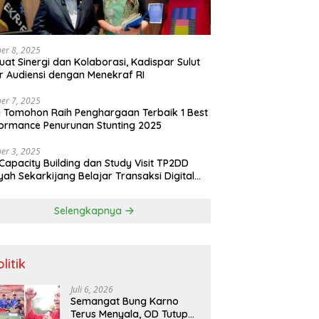
er 8, 2025
uat Sinergi dan Kolaborasi, Kadispar Sulut
r Audiensi dengan Menekraf RI
er 7, 2025
 Tomohon Raih Penghargaan Terbaik 1 Best
ormance Penurunan Stunting 2025
er 3, 2025
Capacity Building dan Study Visit TP2DD
yah Sekarkijang Belajar Transaksi Digital
angan di Kota Tomohon
Selengkapnya
litik
Juli 6, 2026
Semangat Bung Karno
Terus Menyala, OD Tutup