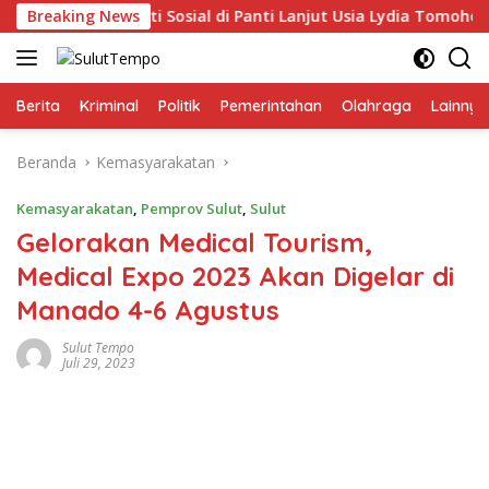
Langsung
g Gelar Bakti Sosial di Panti Lanjut Usia Lydia Tomohon
Breaking News
ke
konten
Berita
Kriminal
Politik
Pemerintahan
Olahraga
Lainnya
Beranda
Kemasyarakatan
Kemasyarakatan
,
Pemprov Sulut
,
Sulut
Gelorakan Medical Tourism,
Medical Expo 2023 Akan Digelar di
Manado 4-6 Agustus
Sulut Tempo
Juli 29, 2023