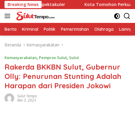
Langsung
rlangsung Spektakuler
Breaking News
Kota Tomohon Perkuat Citra Kot
ke
konten
Berita
Kriminal
Politik
Pemerintahan
Olahraga
Lainnya
Beranda
Kemasyarakatan
Kemasyarakatan
,
Pemprov Sulut
,
Sulut
Rakerda BKKBN Sulut, Gubernur
Olly: Penurunan Stunting Adalah
Harapan dari Presiden Jokowi
Sulut Tempo
Mei 3, 2023