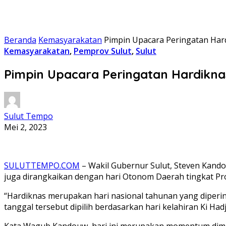
Beranda
Kemasyarakatan
Pimpin Upacara Peringatan Hard
Kemasyarakatan
,
Pemprov Sulut
,
Sulut
Pimpin Upacara Peringatan Hardikna
Sulut Tempo
Mei 2, 2023
SULUTTEMPO.COM
– Wakil Gubernur Sulut, Steven Kand
juga dirangkaikan dengan hari Otonom Daerah tingkat Pro
“Hardiknas merupakan hari nasional tahunan yang diperin
tanggal tersebut dipilih berdasarkan hari kelahiran Ki 
Kata Wagub Kandouw, hari ini merupakan momentum diman