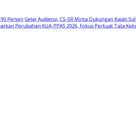
 90 Persen
Gelar Audiensi, CS-SR Minta Dukungan Kajati Su
parkan Perubahan KUA-PPAS 2026, Fokus Perkuat Tata Kel