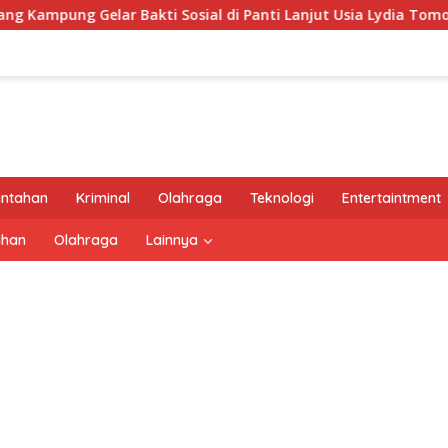
lar Bakti Sosial di Panti Lanjut Usia Lydia Tomohon
intahan
Kriminal
Olahraga
Teknologi
Entertaintment
ahan
Olahraga
Lainnya