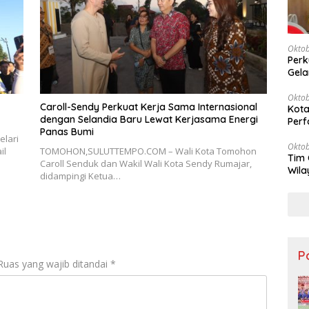
Oktob
Perk
Gela
Oktob
Caroll-Sendy Perkuat Kerja Sama Internasional
Kota
dengan Selandia Baru Lewat Kerjasama Energi
Perf
Panas Bumi
lari
Oktob
il
TOMOHON,SULUTTEMPO.COM – Wali Kota Tomohon
Tim 
Caroll Senduk dan Wakil Wali Kota Sendy Rumajar,
Wila
didampingi Ketua…
Keu
Po
Ruas yang wajib ditandai
*