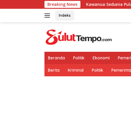
Langsung
Breaking News
Kawanua Sedunia Pulang Kampung Ge
ke
konten
Indeks
Beranda
Politik
Ekonomi
Pemer
Berita
Kriminal
Politik
Pemerint