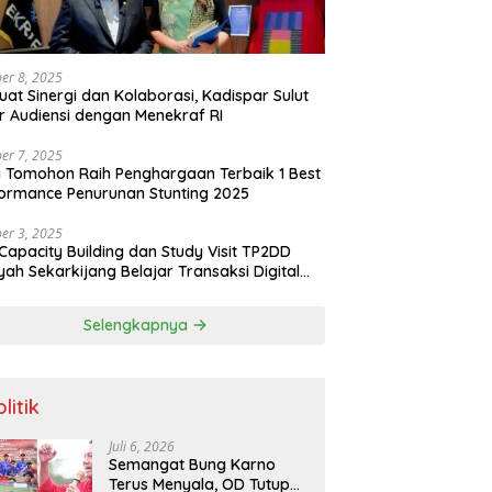
er 8, 2025
uat Sinergi dan Kolaborasi, Kadispar Sulut
r Audiensi dengan Menekraf RI
er 7, 2025
 Tomohon Raih Penghargaan Terbaik 1 Best
ormance Penurunan Stunting 2025
er 3, 2025
Capacity Building dan Study Visit TP2DD
yah Sekarkijang Belajar Transaksi Digital
angan di Kota Tomohon
Selengkapnya
litik
Juli 6, 2026
Semangat Bung Karno
Terus Menyala, OD Tutup