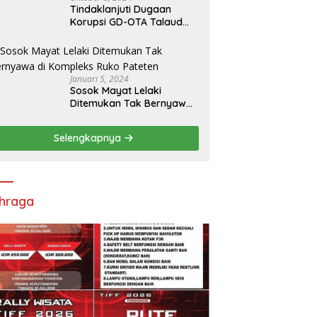
Tindaklanjuti Dugaan
Korupsi GD-OTA Talaud
Rp8,5 M, Kejati Sulut
Tugaskan Kejari Talaud
Januari 5, 2024
Sosok Mayat Lelaki
Ditemukan Tak Bernyawa
di Kompleks Ruko Pateten
Selengkapnya
hraga