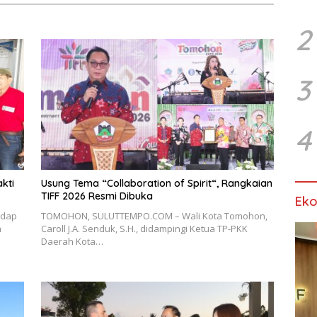
2
3
4
kti
Usung Tema “Collaboration of Spirit“, Rangkaian
TIFF 2026 Resmi Dibuka
Ek
adap
TOMOHON, SULUTTEMPO.COM – Wali Kota Tomohon,
a
Caroll J.A. Senduk, S.H., didampingi Ketua TP-PKK
Daerah Kota…