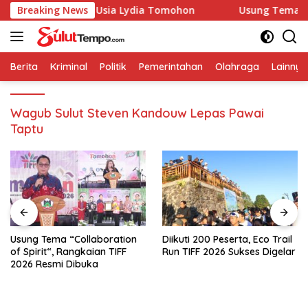
Langsung
i Panti Lanjut Usia Lydia Tomohon
Breaking News
Usung Tema “Collabo
ke
konten
Berita
Kriminal
Politik
Pemerintahan
Olahraga
Lainnya
Wagub Sulut Steven Kandouw Lepas Pawai
Taptu
Usung Tema “Collaboration
Diikuti 200 Peserta, Eco Trail
of Spirit“, Rangkaian TIFF
Run TIFF 2026 Sukses Digelar
2026 Resmi Dibuka