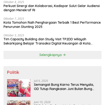
Oktober 8, 2025
Perkuat Sinergi dan Kolaborasi, Kadispar Sulut Gelar Audiensi
dengan Menekraf RI
Oktober 7, 2025
Kota Tomohon Raih Penghargaan Terbaik 1 Best Performance
Penurunan Stunting 2025
Oktober 3, 2025
Tim Capacity Building dan Study Visit TP2DD Wilayah
Sekarkijang Belajar Transaksi Digital Keuangan di Kota
Tomohon
Selengkapnya
Politik
Juli 6, 2026
Semangat Bung Karno Terus Menyala,
OD Tutup Rangkaian Juni Bulan Bung
Karno 2026
Juni 10, 2026